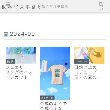
根本写真事務所
根本写真事務所
メニュー
検索
2024-09
撮影
how to
ジュエリー
日焼け止め
リングのイメ
（チューブ
ージカットの
型）の夏の光
撮影セットと
をイメージし
ライティング
たライティン
グ
how to
合成のようで
合成じゃな